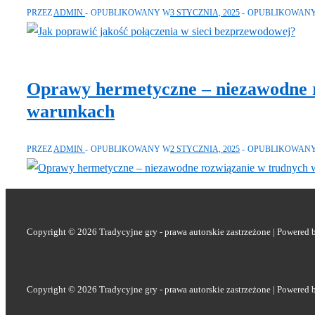
PRZEZ
ADMIN
OPUBLIKOWANY W
3 STYCZNIA, 2025
OPUBLIKOWAN
Oprawy hermetyczne – niezawodne 
warunkach
PRZEZ
ADMIN
OPUBLIKOWANY W
2 STYCZNIA, 2025
OPUBLIKOWAN
Copyright © 2026
Tradycyjne gry - prawa autorskie zastrzeżone
| Powered 
Copyright © 2026
Tradycyjne gry - prawa autorskie zastrzeżone
| Powered 