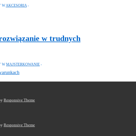
Y W
AKCESORIA
rozwiązanie w trudnych
Y W
MAJSTERKOWANIE
by
Responsive Theme
by
Responsive Theme