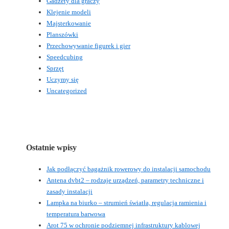
Gadżety dla graczy
Klejenie modeli
Majsterkowanie
Planszówki
Przechowywanie figurek i gier
Speedcubing
Sprzęt
Uczymy się
Uncategorized
Ostatnie wpisy
Jak podłączyć bagażnik rowerowy do instalacji samochodu
Antena dvbt2 – rodzaje urządzeń, parametry techniczne i
zasady instalacji
Lampka na biurko – strumień światła, regulacja ramienia i
temperatura barwowa
Arot 75 w ochronie podziemnej infrastruktury kablowej