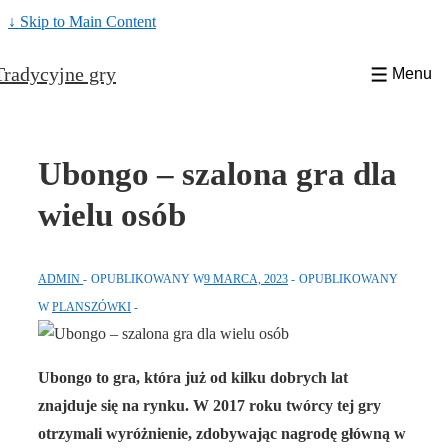
↓ Skip to Main Content
Tradycyjne gry
Menu
Ubongo – szalona gra dla
wielu osób
ADMIN
OPUBLIKOWANY W
9 MARCA, 2023
OPUBLIKOWANY
W
PLANSZÓWKI
Ubongo to gra, która już od kilku dobrych lat
znajduje się na rynku. W 2017 roku twórcy tej gry
otrzymali wyróżnienie, zdobywając nagrodę główną w