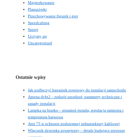
Majsterkowanie
Planszówki
Przechowywanie figurek i gier
Speedcubing
Sprzęt
Uczymy się
Uncategorized
Ostatnie wpisy
Jak podłączyć bagażnik rowerowy do instalacji samochodu
Antena dvbt2 – rodzaje urządzeń, parametry techniczne i
zasady instalacji
Lampka na biurko – strumień światła, regulacja ramienia i
temperatura barwowa
Arot 75 w ochronie podziemnej infrastruktury kablowej
Włącznik dzwonka zewnętrzny – detale budujące pierwsze