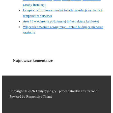
zasady instalacji
Lampka na biurko – strumień światła, regulacja ramienia i
temperatura barwowa
Arot 75 w ochronie podziemnej infrastruktury kablowej
Włącznik dzwonka zewnętrzny – detale budujące pierwsze
wrażenie
Najnowsze komentarze
Copyright © 2026
Tradycyjne gry - prawa autorskie zastrzeżone
|
Powered by
Responsive Theme