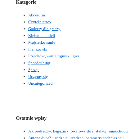
Kategorie
Akcesoria
Czytelnictwo
Gadżety dla graczy
Klejenie modeli
Majsterkowanie
Planszówki
Przechowywanie figurek i gier
Speedcubing
Sprzęt
Uczymy się
Uncategorized
Ostatnie wpisy
Jak podłączyć bagażnik rowerowy do instalacji samochodu
Antena dvbt2 – rodzaje urządzeń, parametry techniczne i