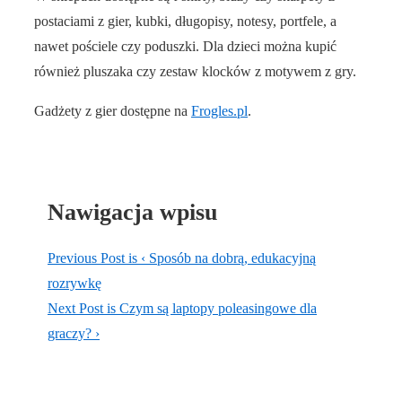
postaciami z gier, kubki, długopisy, notesy, portfele, a
nawet pościele czy poduszki. Dla dzieci można kupić
również pluszaka czy zestaw klocków z motywem z gry.
Gadżety z gier dostępne na
Frogles.pl
.
Nawigacja wpisu
Previous Post is
‹ Sposób na dobrą, edukacyjną
rozrywkę
Next Post is
Czym są laptopy poleasingowe dla
graczy? ›