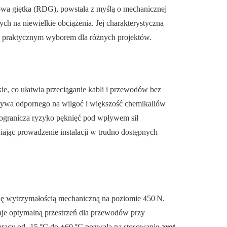
wa giętka (RDG), powstała z myślą o mechanicznej
h na niewielkie obciążenia. Jej charakterystyczna
ją praktycznym wyborem dla różnych projektów.
kie, co ułatwia przeciąganie kabli i przewodów bez
rzywa odpornego na wilgoć i większość chemikaliów
 ogranicza ryzyko pęknięć pod wpływem sił
iając prowadzenie instalacji w trudno dostępnych
ę wytrzymałością mechaniczną na poziomie 450 N.
je optymalną przestrzeń dla przewodów przy
racy od -15 °C do +60 °C pozwala na stosowanie
arot