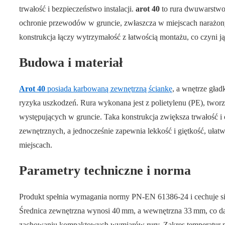
trwałość i bezpieczeństwo instalacji.
arot 40
to rura dwuwarstwo
ochronie przewodów w gruncie, zwłaszcza w miejscach narażonyc
konstrukcja łączy wytrzymałość z łatwością montażu, co czyni 
Budowa i materiał
Arot 40
posiada karbowaną zewnętrzną ściankę
, a wnętrze gład
ryzyka uszkodzeń. Rura wykonana jest z polietylenu (PE), two
występujących w gruncie. Taka konstrukcja zwiększa trwałość i
zewnętrznych, a jednocześnie zapewnia lekkość i giętkość, ułatw
miejscach.
Parametry techniczne i norma
Produkt spełnia wymagania normy PN-EN 61386-24 i cechuje si
Średnica zewnętrzna wynosi 40 mm, a wewnętrzna 33 mm, co da
zachowaniu kompaktowych wymiarów rury. Zakres temperatur p