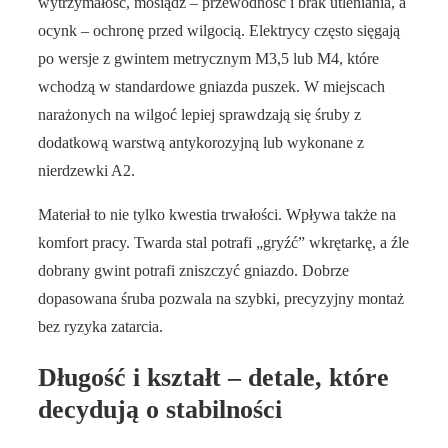
wytrzymałość, mosiądz – przewodność i brak utleniania, a
ocynk – ochronę przed wilgocią. Elektrycy często sięgają
po wersje z gwintem metrycznym M3,5 lub M4, które
wchodzą w standardowe gniazda puszek. W miejscach
narażonych na wilgoć lepiej sprawdzają się śruby z
dodatkową warstwą antykorozyjną lub wykonane z
nierdzewki A2.
Materiał to nie tylko kwestia trwałości. Wpływa także na
komfort pracy. Twarda stal potrafi „gryźć” wkrętarkę, a źle
dobrany gwint potrafi zniszczyć gniazdo. Dobrze
dopasowana śruba pozwala na szybki, precyzyjny montaż
bez ryzyka zatarcia.
Długość i kształt – detale, które
decydują o stabilności