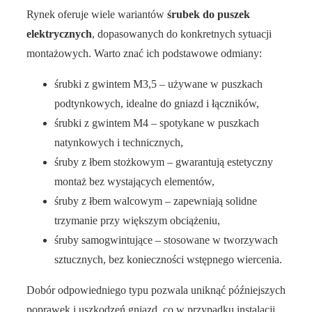
Rynek oferuje wiele wariantów
śrubek do puszek
elektrycznych
, dopasowanych do konkretnych sytuacji
montażowych. Warto znać ich podstawowe odmiany:
śrubki z gwintem M3,5 – używane w puszkach
podtynkowych, idealne do gniazd i łączników,
śrubki z gwintem M4 – spotykane w puszkach
natynkowych i technicznych,
śruby z łbem stożkowym – gwarantują estetyczny
montaż bez wystających elementów,
śruby z łbem walcowym – zapewniają solidne
trzymanie przy większym obciążeniu,
śruby samogwintujące – stosowane w tworzywach
sztucznych, bez konieczności wstępnego wiercenia.
Dobór odpowiedniego typu pozwala uniknąć późniejszych
poprawek i uszkodzeń gniazd, co w przypadku instalacji