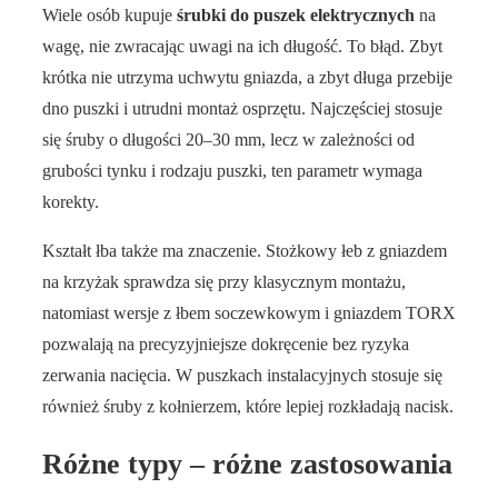
Wiele osób kupuje
śrubki do puszek elektrycznych
na
wagę, nie zwracając uwagi na ich długość. To błąd. Zbyt
krótka nie utrzyma uchwytu gniazda, a zbyt długa przebije
dno puszki i utrudni montaż osprzętu. Najczęściej stosuje
się śruby o długości 20–30 mm, lecz w zależności od
grubości tynku i rodzaju puszki, ten parametr wymaga
korekty.
Kształt łba także ma znaczenie. Stożkowy łeb z gniazdem
na krzyżak sprawdza się przy klasycznym montażu,
natomiast wersje z łbem soczewkowym i gniazdem TORX
pozwalają na precyzyjniejsze dokręcenie bez ryzyka
zerwania nacięcia. W puszkach instalacyjnych stosuje się
również śruby z kołnierzem, które lepiej rozkładają nacisk.
Różne typy – różne zastosowania