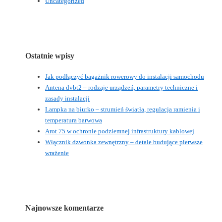
Uncategorized
Ostatnie wpisy
Jak podłączyć bagażnik rowerowy do instalacji samochodu
Antena dvbt2 – rodzaje urządzeń, parametry techniczne i
zasady instalacji
Lampka na biurko – strumień światła, regulacja ramienia i
temperatura barwowa
Arot 75 w ochronie podziemnej infrastruktury kablowej
Włącznik dzwonka zewnętrzny – detale budujące pierwsze
wrażenie
Najnowsze komentarze